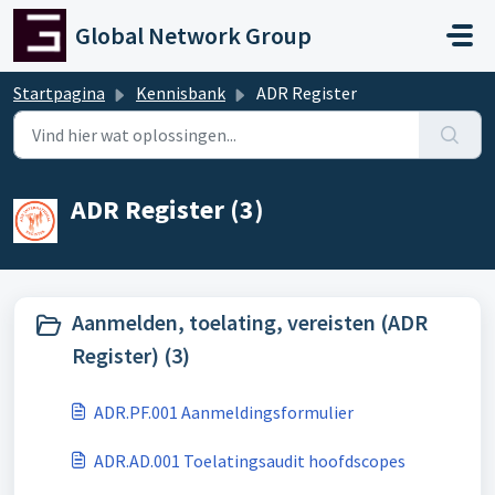
Doorgaan naar hoofdinhoud
Global Network Group
Startpagina
Kennisbank
ADR Register
ADR Register (3)
Aanmelden, toelating, vereisten (ADR
Register) (3)
ADR.PF.001 Aanmeldingsformulier
ADR.AD.001 Toelatingsaudit hoofdscopes